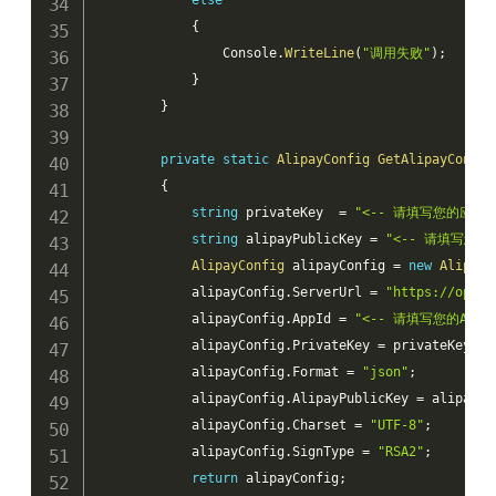
else
{
                Console
.
WriteLine
(
"调用失败"
)
;
}
}
private
static
AlipayConfig
GetAlipayConfig
{
string
 privateKey  
=
"<-- 请填写您的应用私钥，
string
 alipayPublicKey 
=
"<-- 请填写您的支
AlipayConfig
 alipayConfig 
=
new
AlipayC
            alipayConfig
.
ServerUrl 
=
"https://opena
            alipayConfig
.
AppId 
=
"<-- 请填写您的AppId
            alipayConfig
.
PrivateKey 
=
 privateKey
;
            alipayConfig
.
Format 
=
"json"
;
            alipayConfig
.
AlipayPublicKey 
=
 alipayPu
            alipayConfig
.
Charset 
=
"UTF-8"
;
            alipayConfig
.
SignType 
=
"RSA2"
;
return
 alipayConfig
;