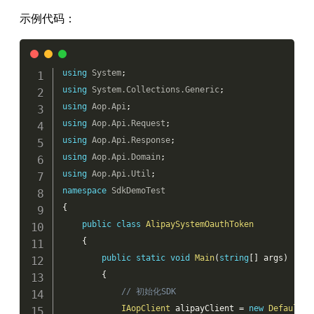
示例代码：
Copy
using
System
;
using
System
.
Collections
.
Generic
;
using
Aop
.
Api
;
using
Aop
.
Api
.
Request
;
using
Aop
.
Api
.
Response
;
using
Aop
.
Api
.
Domain
;
using
Aop
.
Api
.
Util
;
namespace
SdkDemoTest
{
public
class
AlipaySystemOauthToken
{
public
static
void
Main
(
string
[
]
 args
)
{
// 初始化SDK
IAopClient
 alipayClient 
=
new
DefaultAo