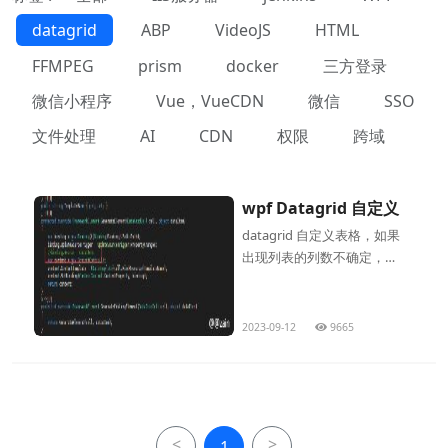
datagrid
ABP
VideoJS
HTML
FFMPEG
prism
docker
三方登录
微信小程序
Vue，VueCDN
微信
SSO
文件处理
AI
CDN
权限
跨域
wpf Datagrid 自定义
datagrid 自定义表格，如果
出现列表的列数不确定，则
会出现，不知道绑定字段名
称的问题。这样的话，就使
用动态类来定义属性，每加
2023-09-12
9665
一个列就增加一个属性，使
用唯一标识属性名称，绑定
的时候就是用此属性名称来
绑定。首先定义模板
<
>
1