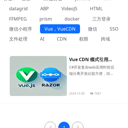
datagrid
ABP
VideoJS
HTML
FFMPEG
prism
docker
三方登录
微信小程序
Vue，VueCDN
微信
SSO
文件处理
AI
CDN
权限
跨域
Vue CDN 模式引用到
razor模板附加JS常用
C#开发复杂web应用时前后
数据操作
端分离开发比较方便，但是
人力资源不够的情况下，很
多还是直接使用MVC框架，
在VS编辑器中使用
2024-10-30
7687
RazorEngine，可以在hmtl
直接添加C#代码，也是比较
方便的。
<
>
1