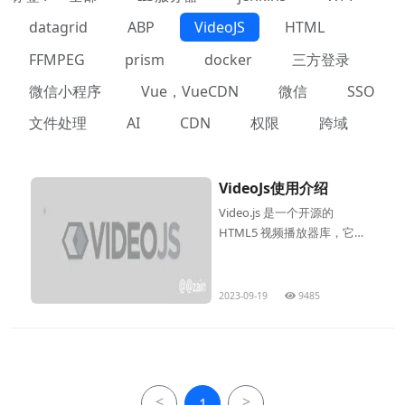
datagrid
ABP
VideoJS
HTML
FFMPEG
prism
docker
三方登录
微信小程序
Vue，VueCDN
微信
SSO
文件处理
AI
CDN
权限
跨域
VideoJs使用介绍
Video.js 是一个开源的
HTML5 视频播放器库，它允
许开发者在网站或应用程序
中嵌入自定义的视频播放
器。Video.js 提供了一个强
2023-09-19
9485
大的基础框架，可用于创建
高度可定制的视频播放器，
具有各种功能和外观选项
<
>
1