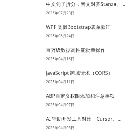
中文句子拆分，音文对齐Stanza、
Spacy、Jieba 、Aeneas 试用
2025年07月23日
WPF 类似Bootstrap表单验证
2025年06月24日
百万级数据高性能批量操作
2025年04月16日
JavaScript 跨域请求（CORS）
2025年04月11日
ABP自定义权限添加和注意事项
2025年04月07日
AI 辅助开发工具对比：Cursor、
GitHub Copilot、通义灵码、Trae
2025年04月03日