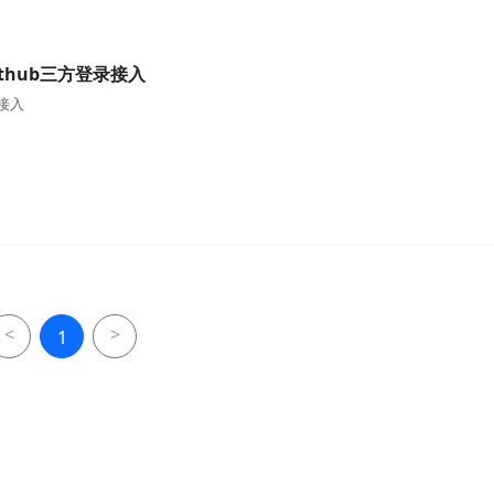
thub三方登录接入
接入
<
>
1