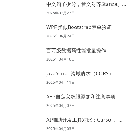
中文句子拆分，音文对齐Stanza、
Spacy、Jieba 、Aeneas 试用
2025年07月23日
WPF 类似Bootstrap表单验证
2025年06月24日
百万级数据高性能批量操作
2025年04月16日
JavaScript 跨域请求（CORS）
2025年04月11日
ABP自定义权限添加和注意事项
2025年04月07日
AI 辅助开发工具对比：Cursor、
GitHub Copilot、通义灵码、Trae
2025年04月03日