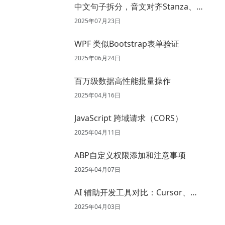
中文句子拆分，音文对齐Stanza、
Spacy、Jieba 、Aeneas 试用
2025年07月23日
WPF 类似Bootstrap表单验证
2025年06月24日
百万级数据高性能批量操作
2025年04月16日
JavaScript 跨域请求（CORS）
2025年04月11日
ABP自定义权限添加和注意事项
2025年04月07日
AI 辅助开发工具对比：Cursor、
GitHub Copilot、通义灵码、Trae
2025年04月03日