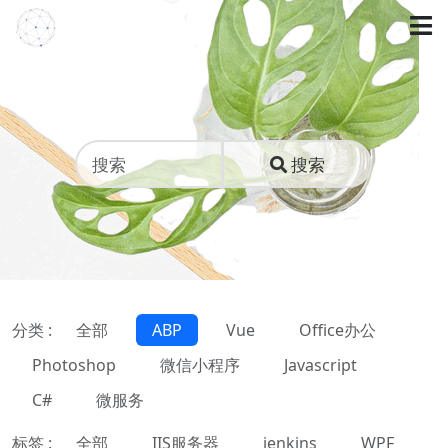
搜索
分类 :
全部
ABP
Vue
Office办公
Photoshop
微信小程序
Javascript
C#
微服务
标签 :
全部
IIS服务器
jenkins
WPF